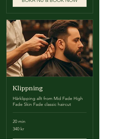
BOKA NU & BOOK NOW
Klippning
Hårklipping allt from Mid Fade High
Fade Skin Fade classic haircut
20 min
340
340 kr
svenska
kronor