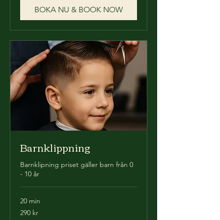
BOKA NU & BOOK NOW
Barnklippning
Barnklipning priset gäller barn från 0
- 10 år
20 min
290
290 kr
svenska