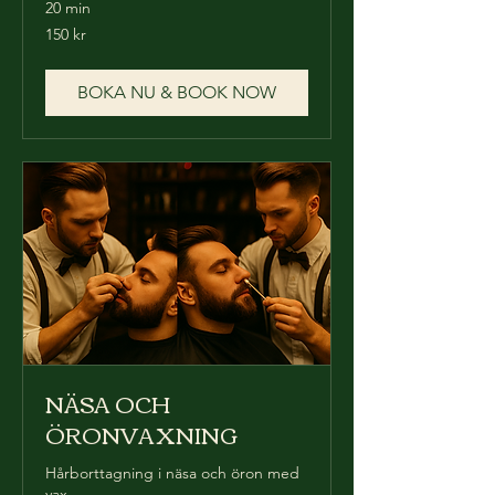
20 min
150
150 kr
svenska
kronor
BOKA NU & BOOK NOW
NÄSA OCH
ÖRONVAXNING
Hårborttagning i näsa och öron med
vax