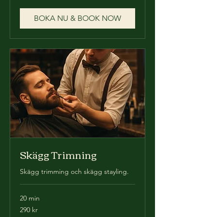
kronor
BOKA NU & BOOK NOW
Skägg Trimning
Skägg trimming och skägg stayling.
20 min
290
290 kr
svenska