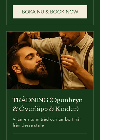
kronor
BOKA NU & BOOK NOW
TRÅDNING (Ögonbryn
& Överläpp & Kinder)
Vi tar en tunn tråd och tar bort hår
från dessa ställe