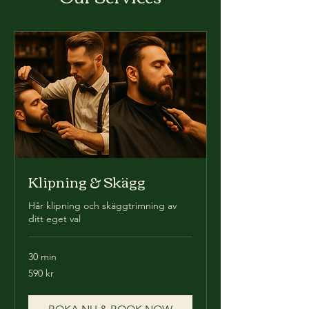
Klipning & Skägg
Hår klipning och skäggtrimning av
ditt eget val
30 min
590
590 kr
svenska
kronor